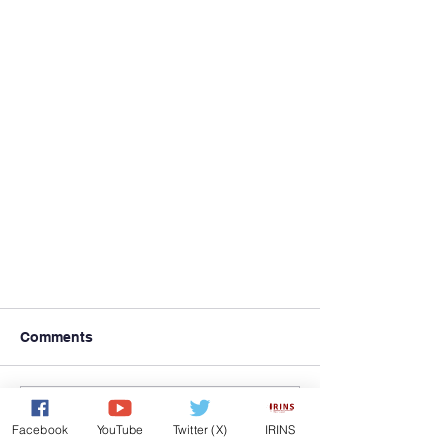
Comments
Commenting on this post
Facebook
YouTube
Twitter (X)
IRINS
isn't available anymore.