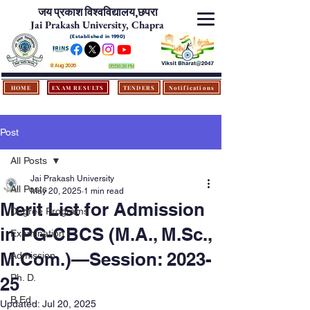
जय प्रकाश विश्‍वविद्यालय,
छपरा
Jai Prakash University, Chapra
(Established in 1990)
8 Aug 2026
05:58:28 PM
HOME
EXAM RESULTS
TENDERS
Notifications
Post
All Posts
Jai Prakash University
All Posts
May 20, 2025
1 min read
Merit List for Admission
Degree Programs
in PG-CBCS (M.A., M.Sc.,
Examination
M.Com.)—Session: 2023-
Admission
Ph. D.
25
B.Ed.
Updated:
Jul 20, 2025