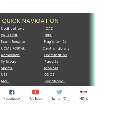
QUICK NAVIGATION
Notifications
IQAC
R& D Cell
NIRF
Exam Results
Plagiarism Cell
UCMS PORTAL
Central Library
Admission
Examination
Syllabus
Faculty
Sports
Tenders
NSS
ONOS
MoU
Vocational
QUICK NAVIGATION
Facebook
YouTube
Twitter (X)
IRINS
List of Holidays
Notices
Centres
Constituent Colleges
Samarth Portal
Affiliated Colleges
Degree Certificate
Jobs @JPU
ICC Cell
Departments