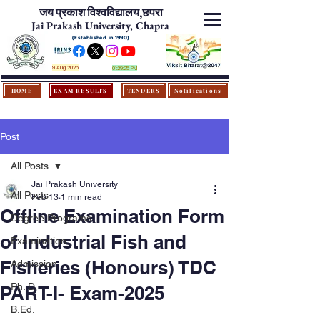
जय प्रकाश विश्‍वविद्यालय,
छपरा
Jai Prakash University, Chapra
(Established in 1990)
9 Aug 2026
01:29:25 PM
HOME
EXAM RESULTS
TENDERS
Notifications
Post
All Posts
Jai Prakash University
All Posts
Feb 13
1 min read
Offline Examination Form
Degree Programs
of Industrial Fish and
Examination
Fisheries (Honours) TDC
Admission
Ph. D.
PART-I- Exam-2025
B.Ed.