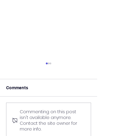
Comments
Commenting on this post
List of Original Degree
List of Correct
isn't available anymore.
Ready for Distribution
Marksheets: Re
Contact the site owner for
Distribution at
more info.
Colleges/Depar