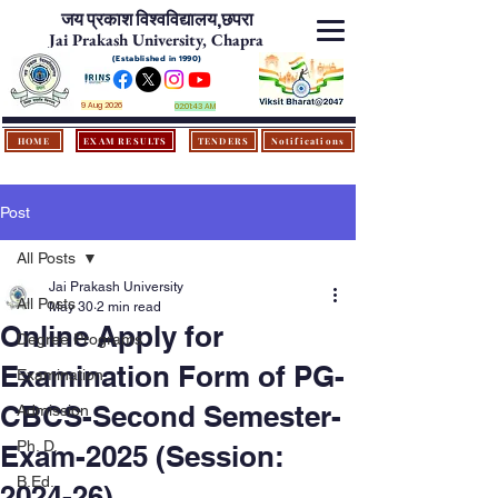
जय प्रकाश विश्‍वविद्यालय,
छपरा
Jai Prakash University, Chapra
(Established in 1990)
9 Aug 2026
02:01:43 AM
HOME
EXAM RESULTS
TENDERS
Notifications
Post
All Posts
Jai Prakash University
All Posts
May 30
2 min read
Online Apply for
Degree Programs
Examination Form of PG-
Examination
CBCS-Second Semester-
Admission
Ph. D.
Exam-2025 (Session:
B.Ed.
2024-26)