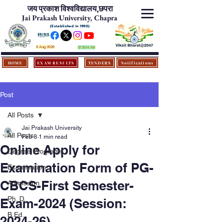
जय प्रकाश विश्‍वविद्यालय,
छपरा
Jai Prakash University, Chapra
(Established in 1990)
6 Aug 2026
07:19:14 AM
HOME
EXAM RESULTS
TENDERS
Notifications
Post
All Posts
Jai Prakash University
All Posts
Feb 8
1 min read
Online Apply for
Degree Programs
Examination Form of PG-
Examination
CBCS-First Semester-
Admission
Ph. D.
Exam-2024 (Session:
B.Ed.
2024-26)