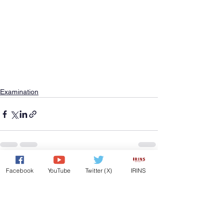
Examination
See All
Recent Posts
Facebook
YouTube
Twitter (X)
IRINS