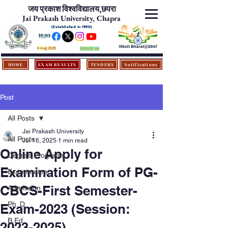
जय प्रकाश विश्‍वविद्यालय,
छपरा
Jai Prakash University, Chapra
(Established in 1990)
9 Aug 2026
05:59:35 AM
HOME
EXAM RESULTS
TENDERS
Notifications
Post
All Posts
Jai Prakash University
All Posts
Jul 16, 2025
1 min read
Online Apply for
Degree Programs
Examination Form of PG-
Examination
CBCS-First Semester-
Admission
Ph. D.
Exam-2023 (Session:
B.Ed.
2023-2025)